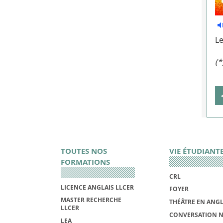
Le
(*
TOUTES NOS
VIE ÉTUDIANT
FORMATIONS
CRL
LICENCE ANGLAIS LLCER
FOYER
MASTER RECHERCHE
THÉÂTRE EN ANGL
LLCER
CONVERSATION N
LEA