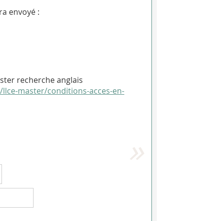
ra envoyé :
ster recherche anglais
s/llce-master/conditions-acces-en-