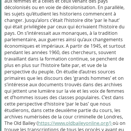
aux femmes et à celles et ceux venant des pays
décolonisés ou en voie de décolonisation. En parallèle,
les sujets qu’étudient les historiens commencent à
changer. Jusqu’alors c’était l’histoire dite ‘par le haut’
qui était privilégiée par ceux qui écrivaient l’histoire du
pays. On s’intéressait aux monarques, à la tradition
parlementaire, aux guerres ainsi qu’aux changements
économiques et impériaux. A partir de 1945, et surtout
pendant les années 1960, des chercheurs, souvent
travaillant dans la formation continue, se penchent de
plus en plus sur l’histoire faite par, et vue de la
perspective du peuple. On étudie d’autres sources
primaires que les discours des ‘grands hommes’ et on
s’intéresse aux documents trouvés dans des archives
qui jettent une lumière sur la vie et les voix de femmes
et d’hommes issues des classes populaires. C’est dans
cette perspective d’histoire ‘par le bas’ que nous
étudierons, dans cette deuxième partie du cours, les
archives numérisées de la cour criminelle de Londres,
The Old Bailey (
https:/
/www.oldbaile
y
online.org/)
où on
trouve les transcriptions de tous les procès y ayant eu